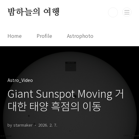
본문 바로가기
밤하늘의 여행
Home
Profile
Astrophoto
Astro News
Comet News
Astro Video
Astrophotography
Astro_Video
Giant Sunspot Moving 거
대한 태양 흑점의 이동
by starmaker
2026. 2. 7.