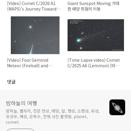
[Video] Comet C/2026 A1
Giant Sunspot Moving 거대
(MAPS)’s Journey Toward
한 태양 흑점의 이동
the Sun [동영상] C/2026 A1
(맵스) 혜성의 태양을 향한 여행
[Video] Four Geminid
[Time-Lapse video] Comet
Meteor (Fireball) and
C/2025 A6 (Lemmon) [타임
Smoke Trails in 2025 [동영
랩스 영상] C/2025 A6 (레몬)
상] 2025년, 4개의 쌍둥이자리
혜성
댓글
유성(화구)와 유성흔
밤하늘의 여행
밤하늘, 별자리, 천문 현상, 태양, 달, 행성, 소행성, 유성,
유성우, 혜성, 은하수, 천체 사진 촬영법. planet,
comet.