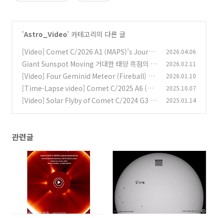
'
Astro_Video
' 카테고리의 다른 글
[Video] Comet C/2026 A1 (MAPS)’s Journe
2026.04.06
y Toward the Sun [동영상] C/2026 A1 (맵스)
Giant Sunspot Moving 거대한 태양 흑점의 이
2026.02.11
혜성의 태양을 향한 여행
동
(0)
[Video] Four Geminid Meteor (Fireball) an
2026.01.10
(0)
d Smoke Trails in 2025 [동영상] 2025년, 4개
[Time-Lapse video] Comet C/2025 A6 (Le
2025.10.07
의 쌍둥이자리 유성(화구)와 유성흔
mmon) [타임랩스 영상] C/2025 A6 (레몬) 혜
(0)
[Video] Solar Flyby of Comet C/2024 G3 (A
2025.01.14
성
TLAS) [동영상] C/2024 G3 (아틀라스) 혜성의
(0)
태양 근접 비행
(0)
관련글