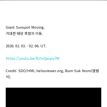
Giant Sunspot Moving.
거대한 태양 흑점의 이동.
2026. 02. 03. - 02. 06. UT.
https://youtu.be/BJIvQavpu7M
Credit: SDO/HMI, helioviewer.org, Bum-Suk Yeom(염범
석).