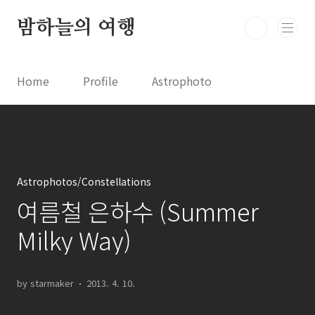
본문 바로가기
밤하늘의 여행
Home
Profile
Astrophoto
Astro News
Comet News
Astro Video
Astrophotography
Astrophotos/Constellations
여름철 은하수 (Summer
Milky Way)
by starmaker
2013. 4. 10.