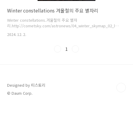
Winter constellations 겨울철의 주요 별자리
Winter constellations.겨울철의 주요 별자
리.http://cometsky.com/astronews/04_winter_skymap_02_large_bsy
염범석. Bum-Suk Yeom.
2024. 12. 2.
1
Designed by 티스토리
© Daum Corp.