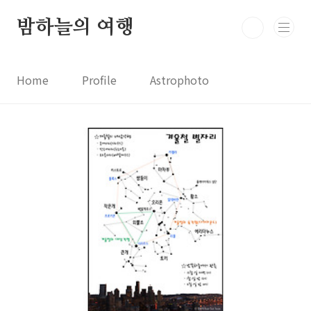
본문 바로가기
밤하늘의 여행
Home
Profile
Astrophoto
Astro News
Comet News
Astro Video
Astrophotography