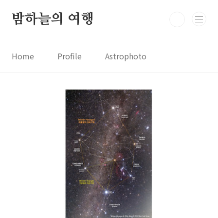
본문 바로가기
밤하늘의 여행
Home
Profile
Astrophoto
Astro News
Comet News
Astro Video
Astrophotography