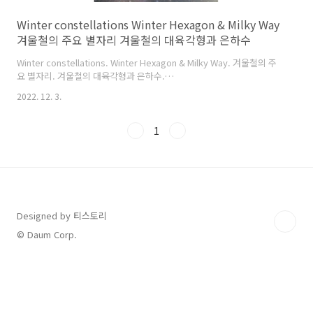
Winter constellations Winter Hexagon & Milky Way
겨울철의 주요 별자리 겨울철의 대육각형과 은하수
Winter constellations. Winter Hexagon & Milky Way. 겨울철의 주
요 별자리. 겨울철의 대육각형과 은하수.
http://cometsky.com/astrophotos/win_hex_20220130_med_rot_bsye
2022. 12. 3.
http://cometsky.com/astrophotos/win_hex_20220130_med_rot_ex_b
Taken by Bum-Suk Yeom (염범석).
1
Designed by 티스토리
© Daum Corp.