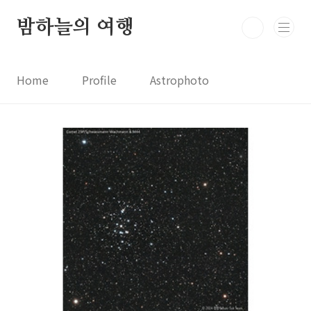
본문 바로가기
밤하늘의 여행
Home
Profile
Astrophoto
Astro News
Comet News
Astro Video
Astrophotography