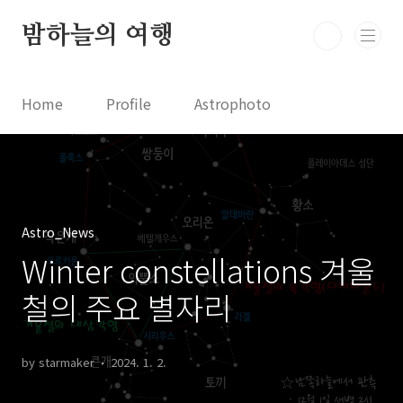
본문 바로가기
밤하늘의 여행
Home
Profile
Astrophoto
Astro News
Comet News
Astro Video
Astrophotography
Astro_News
Winter constellations 겨울
철의 주요 별자리
by starmaker
2024. 1. 2.