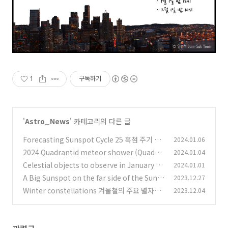
1
구독하기
'
Astro_News
' 카테고리의 다른 글
Forecasting Sunspot Cycle 25 흑점 주기 25
2024.01.06
예측
2024 Quadrantid meteor shower (Quadra
2024.01.04
(0)
ntids) Prediction 2024년 사분의자리 유성우
Celestial objects to observe in January 20
2024.01.01
예측
24 2024년 1월의 천체 관측 대상들
(0)
A Big Sunspot on the far side of the Sun t
2023.12.27
(0)
aken from Mars 화성에서 촬영한 지구반대쪽
Winter constellations 겨울철의 주요 별자리
2023.12.04
태양 표면의 거대한 흑점
(0)
(0)