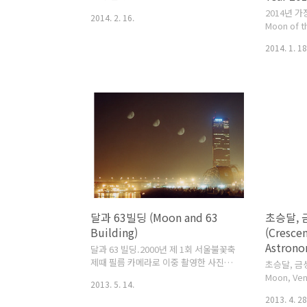
http://cfile4.uf.tistory.com/original/217BC8355300
2014년 가장
2014. 2. 16.
Moon of t
보름달은 2
2014. 1. 18
14% 더 작
나 여러분들
차이를 알 
늘에 떠 있
기와 밝기가
을 겁니다.
달을 비교했
- 촬영일시: 
- 촬영장소
원경: e프
원경. - 카
카메라. - 
Yeom). c
달과 63빌딩 (Moon and 63
초승달, 
Building)
(Cresce
Astrono
달과 63 빌딩.2000년 제 1회 서울불꽃축
제때 필름 카메라로 이중 촬영한 사진입
초승달, 금성
니다.불꽃축제 끝나고 촬영한 사진입니
Moon, Ven
2013. 5. 14.
다. 벌써 13년이나 된 사진이네요.스캔한
dome).20
2013. 4. 28
이미지가 상태가 좋지가 않네요.2000년