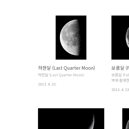
10월 7일. cf. 사진을 클릭해서 원본 크기
로 보시길 권장합니다. ^^
하현달 (Last Quarter Moon)
보름달 (F
하현달 (Last Quarter Moon).
보름달 (Ful
벽에 촬영한 
2013. 4. 23.
사진입니다. ---
2013. 4. 23
-----------
05:52 (KST
Moon.Loca
Canon EOS 
camera.Te
(T.M.B 25
film forma