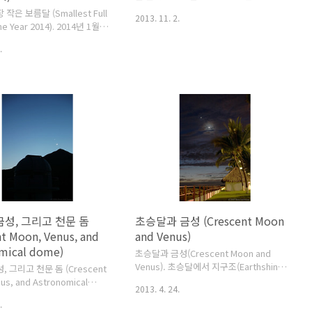
9E861102EA
니다. ^^ *Exposure Data*Object :
 작은 보름달 (Smallest Full
2013. 11. 2.
Last Quarter MoonDate : 2013. 10.
he Year 2014). 2014년 1월의
27. 02:53 (KST)Location : Gapyeong-
014년의 다른 보름달보다
gun, Gyeonggi ProvinceTelescope
.
고 30% 더 어둡습니다. 그러
(or Lens) : MT-200 reflectorMount
이 보름달을 직접 보면서 그
(or Tripod) : Vixen Atlux
수 있을까요? 우리가 단순히 하
mountCamera : Canon EOS 5D Mark
는 보름달을 바라 보았을 때 크
III digital cameraFocal Length :
 변한 것을 알아 차릴 수는 없
1200mmF ratio : 6Exposure : 1/1000
 단지 사진으로 크고 작은 보름
s ISO : 400Filter : NonePhotographer
을 때 알 수가 있는 것이지요.
: Bum-Suk Yeom < ..
2014년 1월 15일 21시 40분.
: 송파하남 어린이천문대. - 망
랑티스 크리스 120mm 굴절 망
메라: 갤럭시 노트 1 스마트폰
촬영자: 염범석 (Bum-Suk
f. 달은 달 궤도의 타원..
금성, 그리고 천문 돔
초승달과 금성 (Crescent Moon
nt Moon, Venus, and
and Venus)
mical dome)
초승달과 금성(Crescent Moon and
Venus). 초승달에서 지구조(Earthshine)
, 그리고 천문 돔 (Crescent
를 나타내기 위해 장노출을 주었습니다.
us, and Astronomical
2013. 4. 24.
달 위에 보이는 천체가 금성이고, 금성의
04년 5월 21일.
.
왼쪽에는 황소자리(Taurus)의 얼굴을 볼