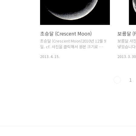
8.8Exposur
second x 2
400Mode :
초승달 (Crescent Moon)
보름달 (F
초승달 (Crescent Moon)2010년 12월 9
보름달 사진
일. cf. 사진을 클릭해서 원본 크기로 보시
넣었습니다. 
길 권장합니다. ^^ Date : 2010. 12. 9.
크기로 보시길 
2013. 4. 15.
2013. 3. 30
18:57 (KST).Object : Crescent
------------
Moon.Location : Daejeon.Telescope
Date : 2010
: Zeiss 150mm refractor (f=1200mm,
Object : 보
F8).Camera : Canon EOS 5D Mark II
대전시. Cam
1
digital camera.Focal Length :
II digital
1200mm. F ratio : 8.Exposure : 1/15
FRT250 (T
s.ISO : 400. Filter :
apo). 35m
Non.Photographer : Bum-Suk Yeom.
ratio : 8.
second x 2
4..