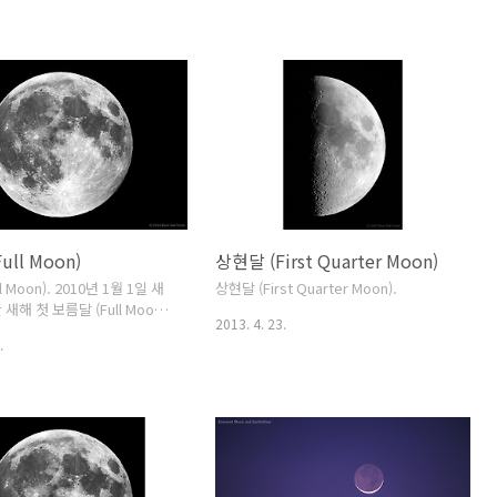
수가 있습니다.멕시코 푸에르토 발랴타에
서...2007년. cf. 사진을 클릭해서 원본
크기로 보시길 권장합니다. ^^ Date :
2007. 4. 20. 11:10 (KST)Location :
Puerto Vallarta, Mexico.Mount :
Tripod.Camera : Canon EOS 20D
digital camera.Lens : Canon EF
28mm (F1.8).Focal Length : 28mm. F
ratio : 4.Exposure : 4 s.ISO : 400. Fi..
ull Moon)
상현달 (First Quarter Moon)
l Moon). 2010년 1월 1일 새
상현달 (First Quarter Moon).
새해 첫 보름달 (Full Moon)
2013. 4. 23.
---------------------------
.
---------Date : 2010. 01. 01.
)Object : Full
tion : Daejeon.Camera :
5D Mark II digital
lescope : Showa FRT250
4mm super ED apo).35mm
t : 2245mm. F ratio :