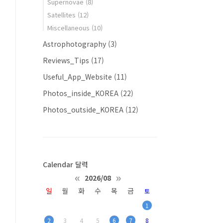
Supernovae
(8)
Satellites
(12)
Miscellaneous
(10)
Astrophotography
(3)
Reviews_Tips
(17)
Useful_App_Website
(11)
Photos_inside_KOREA
(22)
Photos_outside_KOREA
(12)
Calendar 달력
«
»
2026/08
일
월
화
수
목
금
토
1
2
3
4
5
6
7
8