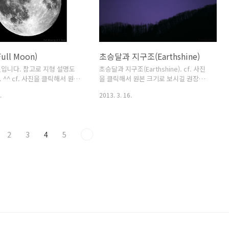
e : 2 mosaic (1/500
 + 1/500 second x 2).ISO :
 JP..
ull Moon)
초승달과 지구조(Earthshine)
입니다. 참고로 지형 설명도
초승달과 지구조(Earthshine). cf. 사진
^^ cf. 사진을 클릭해서 원본
을 클릭해서 원본 크기로 보시길 권장합
권장합니다. ^^ -----------
니다. ^^ 2013년 3월 13일 19시 22분.
.
2013. 3. 16.
---------------------------
5D Mark III + 빅센 굴절 70mm 가이드 스
. 01. 01. 05:52 (KST)
코프 (f=400mm, f/5.7), 1 s, F5.7, ISO
름달 (Full Moon). Location :
1600. 염범석. 초승달에는 평상시에는 보
era : Canon EOS 5D Mark
기 어려운 달의 밤부분을 맨눈으로도 볼
2
3
4
5
 camera. Telescope : Showa
수 있습니다. 오늘, 내일 달을 한번 보세
.M.B 254mm super ED
요. ^^
m film format : 2245mm. F
8 Exposure : 2 mosaic (1/500
 + 1/500 second x 2). ISO :