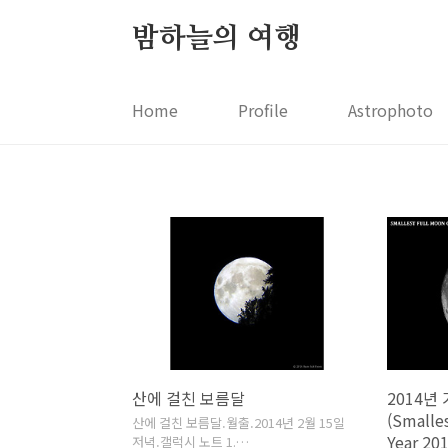
본문 바로가기
밤하늘의 여행
Home
Profile
Astrophoto
산에 걸친 보름달
2014년
(Smalles
산에 걸친 보름달.월출.2014년 2월 15일
Year 201
저녁.갤럭시 노트 1.