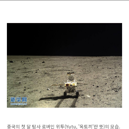
중국의 첫 달 탐사 로버인 위투(Yutu, '옥토끼'란 뜻)의 모습.