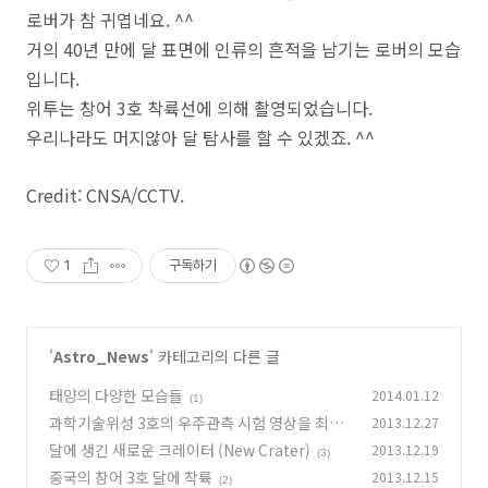
로버가 참 귀엽네요. ^^
거의 40년 만에 달 표면에 인류의 흔적을 남기는 로버의 모습
입니다.
위투는 창어 3호 착륙선에 의해 촬영되었습니다.
우리나라도 머지않아 달 탐사를 할 수 있겠죠. ^^
Credit: CNSA/CCTV.
1
구독하기
'
Astro_News
' 카테고리의 다른 글
태양의 다양한 모습들
2014.01.12
(1)
과학기술위성 3호의 우주관측 시험 영상을 최초
2013.12.27
로 공개
달에 생긴 새로운 크레이터 (New Crater)
2013.12.19
(0)
(3)
중국의 창어 3호 달에 착륙
2013.12.15
(2)