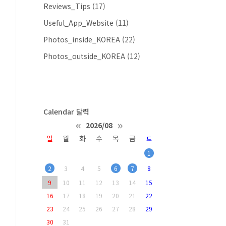
Reviews_Tips
(17)
Useful_App_Website
(11)
Photos_inside_KOREA
(22)
Photos_outside_KOREA
(12)
Calendar 달력
«
»
2026/08
일
월
화
수
목
금
토
1
2
3
4
5
6
7
8
9
10
11
12
13
14
15
16
17
18
19
20
21
22
23
24
25
26
27
28
29
30
31